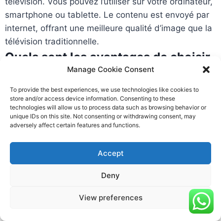
télévision. Vous pouvez l’utiliser sur votre ordinateur,
smartphone ou tablette. Le contenu est envoyé par
internet, offrant une meilleure qualité d’image que la
télévision traditionnelle.
Quels sont les avantages de choisir
Manage Cookie Consent
Xtream IPTV pour mon
divertissement ?
To provide the best experiences, we use technologies like cookies to
store and/or access device information. Consenting to these
Avec Xtream IPTV, vous bénéficiez d’une qualité de
technologies will allow us to process data such as browsing behavior or
unique IDs on this site. Not consenting or withdrawing consent, may
streaming haute. Il y a beaucoup de chaînes et de
adversely affect certain features and functions.
contenus à choisir. Vous pouvez aussi personnaliser
votre expérience de divertissement selon vos goûts.
Accept
Quelle est la qualité du streaming et
Deny
des contenus proposés par Xtream
IPTV ?
View preferences
Xtream IPTV offre des images en Full HD, très belles.