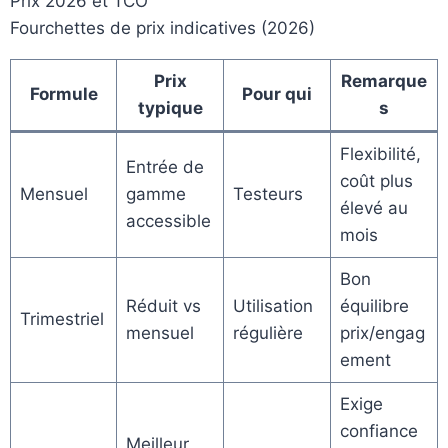
Prix 2026 et TCO
Fourchettes de prix indicatives (2026)
Prix
Remarque
Formule
Pour qui
typique
s
Flexibilité,
Entrée de
coût plus
Mensuel
gamme
Testeurs
élevé au
accessible
mois
Bon
Réduit vs
Utilisation
équilibre
Trimestriel
mensuel
régulière
prix/engag
ement
Exige
confiance
Meilleur