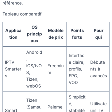
référence.
Tableau comparatif
OS
Applica
Modèle
Points
Pour
princip
tion
de prix
forts
qui
aux
Android
Interfac
,
IPTV
e claire,
Débuta
iOS/tvO
Freemiu
Smarter
profils,
nts à
S,
m
s
EPG,
avancés
Tizen,
VOD
webOS
Simplicit
Tizen
é,
Utilisate
(Samsu
Paieme
Smart
stabilité
urs TV