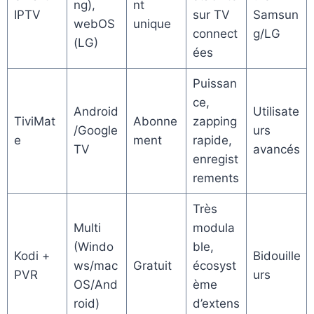
ng),
nt
IPTV
sur TV
Samsun
webOS
unique
connect
g/LG
(LG)
ées
Puissan
ce,
Android
Utilisate
TiviMat
Abonne
zapping
/Google
urs
e
ment
rapide,
TV
avancés
enregist
rements
Très
Multi
modula
(Windo
ble,
Kodi +
Bidouille
ws/mac
Gratuit
écosyst
PVR
urs
OS/And
ème
roid)
d’extens