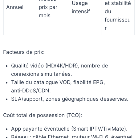
Usage
et stabilité
Annuel
prix par
intensif
du
mois
fournisseu
r
Facteurs de prix:
Qualité vidéo (HD/4K/HDR), nombre de
connexions simultanées.
Taille du catalogue VOD, fiabilité EPG,
anti‑DDoS/CDN.
SLA/support, zones géographiques desservies.
Coût total de possession (TCO):
App payante éventuelle (Smart IPTV/TiviMate).
Réseau: câble Ethernet, routeur Wi‑Fi 6, éventuel