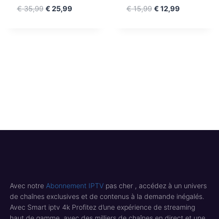
€
35,99
€
25,99
€
15,99
€
12,99
Avec notre
Abonnement IPTV
pas cher , accédez à un univers
de chaînes exclusives et de contenus à la demande inégalés.
Avec Smart iptv 4k Profitez d’une expérience de streaming
haut de gamme, avec des milliers de chaînes en direct et une