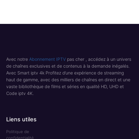
Avec notre
Abonnement IPTV
pas cher , accédez à un univers
de chaînes exclusives et de contenus à la demande inégalés.
Avec Smart iptv 4k Profitez d’une expérience de streaming
haut de gamme, avec des milliers de chaînes en direct et une
vaste bibliothèque de films et séries en qualité HD, UHD et
Code iptv 4K.
Liens utiles
Politique de
confidentialité