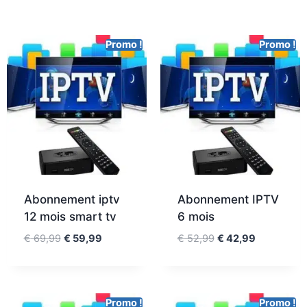
Promo !
Promo !
Abonnement iptv
Abonnement IPTV
12 mois smart tv
6 mois
€
69,99
€
59,99
€
52,99
€
42,99
Promo !
Promo !