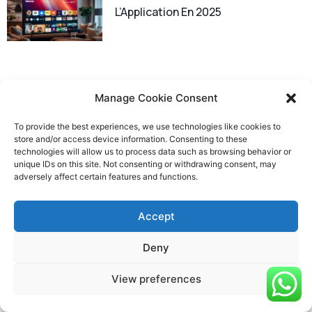
L’Application En 2025
Manage Cookie Consent
To provide the best experiences, we use technologies like cookies to
AtlasPro ONTV : L’App IPTV À
store and/or access device information. Consenting to these
Télécharger En 2025
technologies will allow us to process data such as browsing behavior or
unique IDs on this site. Not consenting or withdrawing consent, may
adversely affect certain features and functions.
Accept
Deny
Atlas Pro APK 2025 : Télécharger La
View preferences
Dernière Version