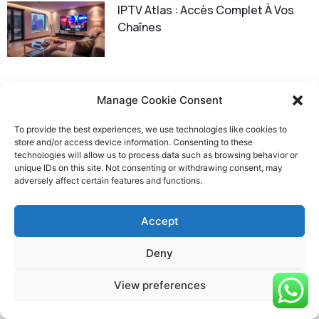
IPTV Atlas : Accès Complet À Vos
Chaînes
Manage Cookie Consent
To provide the best experiences, we use technologies like cookies to
store and/or access device information. Consenting to these
IPTV Atlas Pro 2025 : Qualité 4K,
technologies will allow us to process data such as browsing behavior or
unique IDs on this site. Not consenting or withdrawing consent, may
Zapping Rapide Et Stabilité En IPTV
adversely affect certain features and functions.
France
Accept
Deny
View preferences
IP Atlas : Localisation Et Infos IP