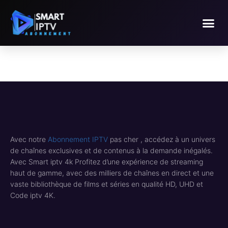
Avec notre
Abonnement IPTV
pas cher , accédez à un univers
de chaînes exclusives et de contenus à la demande inégalés.
Avec Smart iptv 4k Profitez d’une expérience de streaming
haut de gamme, avec des milliers de chaînes en direct et une
vaste bibliothèque de films et séries en qualité HD, UHD et
Code iptv 4K.