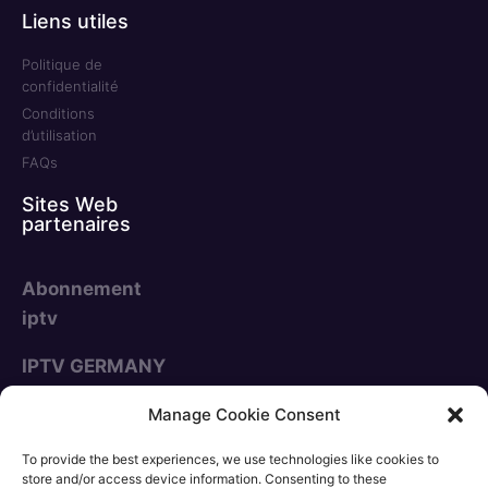
Liens utiles
Politique de
confidentialité
Conditions
d’utilisation
FAQs
Sites Web
partenaires
Abonnement
iptv
IPTV GERMANY
NOUS ACCEPTONS
Manage Cookie Consent
To provide the best experiences, we use technologies like cookies to
store and/or access device information. Consenting to these